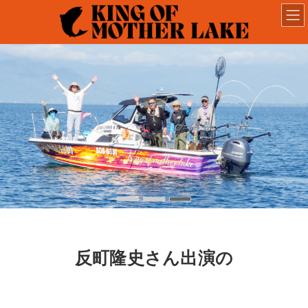
コ
ナ
ン
ビ
テ
ゲ
ン
ー
ツ
シ
へ
ョ
ス
ン
キ
に
ッ
移
プ
動
反町隆史さん出演の