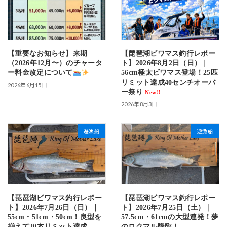
【重要なお知らせ】来期
【琵琶湖ビワマス釣行レポー
（2026年12月〜）のチャータ
ト】2026年8月2日（日）｜
ー料金改定について
56cm極太ビワマス登場！25匹
リミット達成40センチオーバ
2026年6月15日
ー祭り
New!!
2026年8月3日
遊漁船
遊漁船
【琵琶湖ビワマス釣行レポー
【琵琶湖ビワマス釣行レポー
ト】2026年7月26日（日）｜
ト】2026年7月25日（土）｜
55cm・51cm・50cm！良型を
57.5cm・61cmの大型連発！夢
揃えて20本リミット達成
のロクマル降臨！