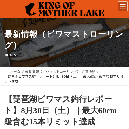
コ
ナ
ン
ビ
テ
ゲ
ン
ー
ツ
シ
へ
ョ
最新情報（ビワマストローリン
ス
ン
キ
に
グ）
ッ
移
NEWS
プ
動
ホーム
最新情報（ビワマストローリング）
遊漁船
【琵琶湖ビワマス釣行レポート】8月30日（土）｜最大60cm級含む15本リミ
ット達成
【琵琶湖ビワマス釣行レポー
ト】8月30日（土）｜最大60cm
級含む15本リミット達成