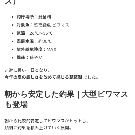
ス）
釣行場所
：琵琶湖
対象魚
：超高級魚 ビワマス
気温
：26℃〜35℃
表層水温
：約30℃
紫外線危険度
：MAX
風速
：穏やか
非常に暑い一日となり、
今年の夏の厳しさを改めて感じる琵琶湖
でした。
朝から安定した釣果｜大型ビワマス
も登場
朝から比較的安定してビワマスがヒットし、
順調に釣果を積み上げていく展開。