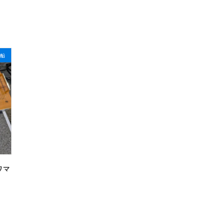
漁船
ワマ