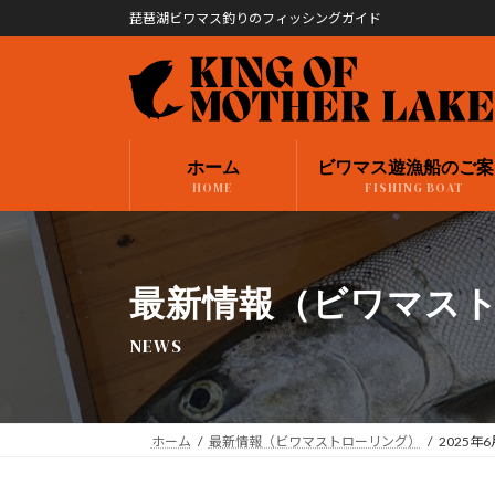
コ
ナ
琵琶湖ビワマス釣りのフィッシングガイド
ン
ビ
テ
ゲ
ン
ー
ツ
シ
へ
ョ
ホーム
ビワマス遊漁船のご案
ス
ン
HOME
FISHING BOAT
キ
に
ッ
移
プ
動
最新情報（ビワマス
NEWS
ホーム
最新情報（ビワマストローリング）
2025年6