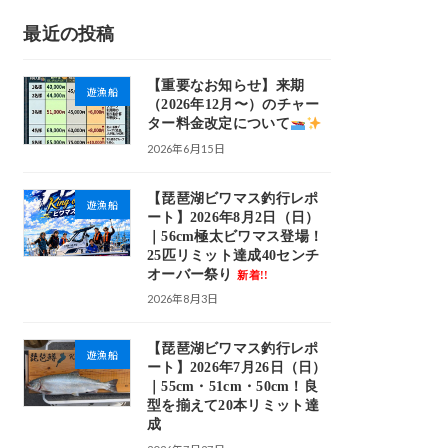
最近の投稿
【重要なお知らせ】来期
遊漁船
（2026年12月〜）のチャー
ター料金改定について
2026年6月15日
【琵琶湖ビワマス釣行レポ
遊漁船
ート】2026年8月2日（日）
｜56cm極太ビワマス登場！
25匹リミット達成40センチ
オーバー祭り
新着!!
2026年8月3日
【琵琶湖ビワマス釣行レポ
遊漁船
ート】2026年7月26日（日）
｜55cm・51cm・50cm！良
型を揃えて20本リミット達
成