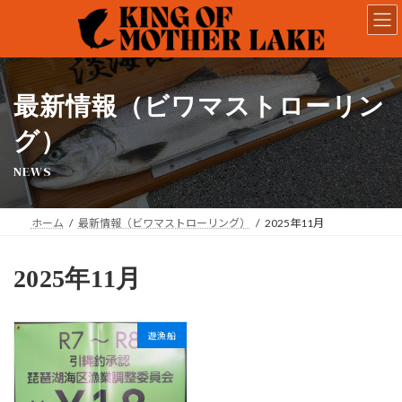
コ
ナ
ン
ビ
テ
ゲ
ン
ー
ツ
シ
へ
ョ
最新情報（ビワマストローリン
ス
ン
キ
に
グ）
ッ
移
NEWS
プ
動
ホーム
最新情報（ビワマストローリング）
2025年11月
2025年11月
遊漁船