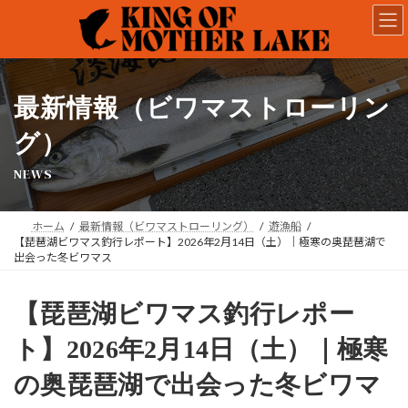
コ
ナ
ン
ビ
テ
ゲ
ン
ー
ツ
シ
へ
ョ
最新情報（ビワマストローリン
ス
ン
キ
に
グ）
ッ
移
NEWS
プ
動
ホーム
最新情報（ビワマストローリング）
遊漁船
【琵琶湖ビワマス釣行レポート】2026年2月14日（土）｜極寒の奥琵琶湖で
出会った冬ビワマス
【琵琶湖ビワマス釣行レポー
ト】2026年2月14日（土）｜極寒
の奥琵琶湖で出会った冬ビワマ