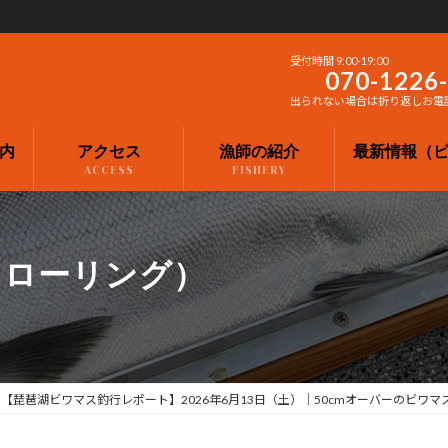
受付時間 9:00-19:00
070-1226
出られない場合は折り返しお電
内
アクセス
漁師の紹介
最新情報（
ACCESS
FISHERY
トローリング）
【琵琶湖ビワマス釣行レポート】2026年6月13日（土）｜50cmオーバーのビワマ