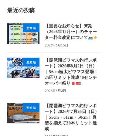
最近の投稿
【重要なお知らせ】来期
遊漁船
（2026年12月〜）のチャー
ター料金改定について
2026年6月15日
【琵琶湖ビワマス釣行レポ
遊漁船
ート】2026年8月2日（日）
｜56cm極太ビワマス登場！
25匹リミット達成40センチ
オーバー祭り
新着!!
2026年8月3日
【琵琶湖ビワマス釣行レポ
遊漁船
ート】2026年7月26日（日）
｜55cm・51cm・50cm！良
型を揃えて20本リミット達
成