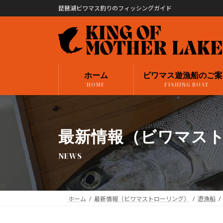
コ
ナ
琵琶湖ビワマス釣りのフィッシングガイド
ン
ビ
テ
ゲ
ン
ー
ツ
シ
へ
ョ
ホーム
ビワマス遊漁船のご案
ス
ン
HOME
FISHING BOAT
キ
に
ッ
移
プ
動
最新情報（ビワマス
NEWS
ホーム
最新情報（ビワマストローリング）
遊漁船