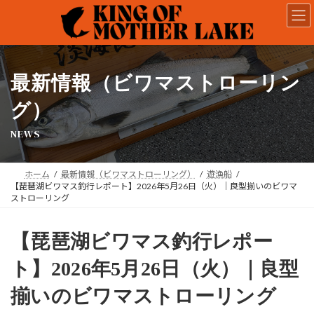
コ
ナ
ン
ビ
テ
ゲ
ン
ー
ツ
シ
へ
ョ
最新情報（ビワマストローリン
ス
ン
キ
に
グ）
ッ
移
NEWS
プ
動
ホーム
最新情報（ビワマストローリング）
遊漁船
【琵琶湖ビワマス釣行レポート】2026年5月26日（火）｜良型揃いのビワマ
ストローリング
【琵琶湖ビワマス釣行レポー
ト】2026年5月26日（火）｜良型
揃いのビワマストローリング