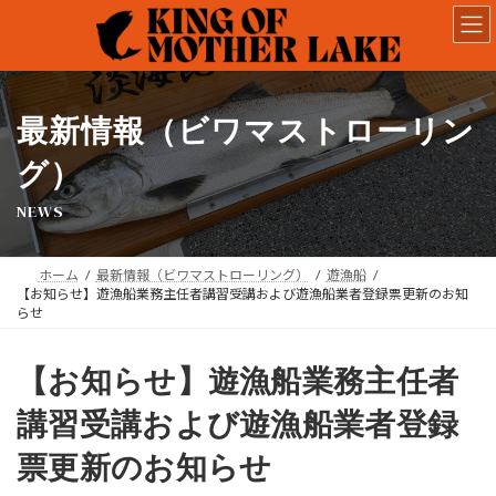
コ
ナ
ン
ビ
テ
ゲ
ン
ー
ツ
シ
へ
ョ
最新情報（ビワマストローリン
ス
ン
キ
に
グ）
ッ
移
NEWS
プ
動
ホーム
最新情報（ビワマストローリング）
遊漁船
【お知らせ】遊漁船業務主任者講習受講および遊漁船業者登録票更新のお知
らせ
【お知らせ】遊漁船業務主任者
講習受講および遊漁船業者登録
票更新のお知らせ