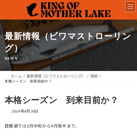
コ
ナ
ン
ビ
テ
ゲ
ン
ー
ツ
シ
へ
ョ
最新情報（ビワマストローリン
ス
ン
キ
に
グ）
ッ
移
NEWS
プ
動
ホーム
最新情報（ビワマストローリング）
漁師
本格シーズン 到来目前か？
本格シーズン 到来目前か？
2024年4月30日
琵琶湖では2月中旬から4月後半まで、