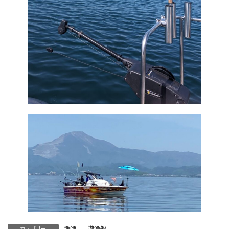
漁師
、
遊漁船
カテゴリー