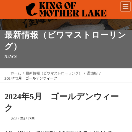
コ
ナ
ン
ビ
テ
ゲ
ン
ー
ツ
シ
へ
ョ
最新情報（ビワマストローリン
ス
ン
キ
に
グ）
ッ
移
NEWS
プ
動
ホーム
最新情報（ビワマストローリング）
遊漁船
2024年5月 ゴールデンウィーク
2024年5月 ゴールデンウィー
ク
2024年5月7日