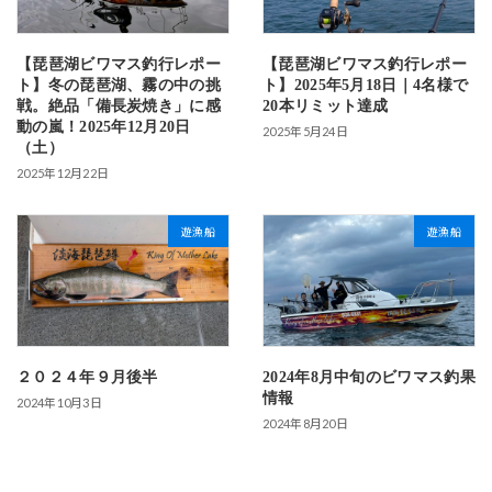
【琵琶湖ビワマス釣行レポー
【琵琶湖ビワマス釣行レポー
ト】冬の琵琶湖、霧の中の挑
ト】2025年5月18日｜4名様で
戦。絶品「備長炭焼き」に感
20本リミット達成
動の嵐！2025年12月20日
2025年5月24日
（土）
2025年12月22日
遊漁船
遊漁船
２０２４年９月後半
2024年8月中旬のビワマス釣果
情報
2024年10月3日
2024年8月20日