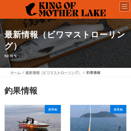
コ
ナ
ン
ビ
テ
ゲ
ン
ー
ツ
シ
へ
ョ
最新情報（ビワマストローリン
ス
ン
キ
に
グ）
ッ
移
NEWS
プ
動
ホーム
最新情報（ビワマストローリング）
釣果情報
釣果情報
遊漁船
遊漁船